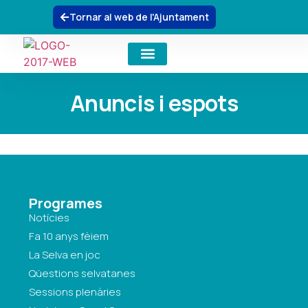
Tornar al web de l'Ajuntament
Fa 10 anys fèiem
Qüestions selvatanes
La Selva en Joc | 2023-2024
Sessions plenàries
Anuncis i espots
Programes
Notícies
Fa 10 anys fèiem
La Selva en joc
Qüestions selvatanes
Sessions plenàries